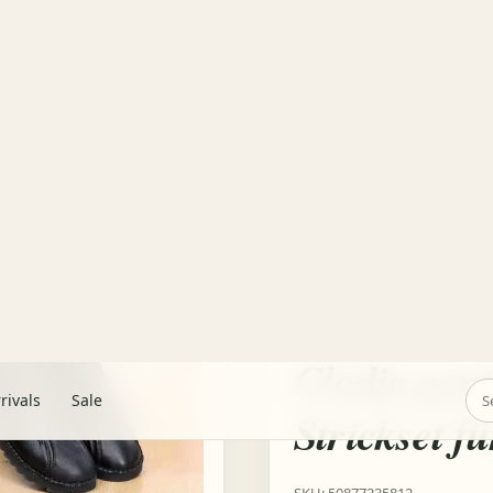
Garden-fresh finds · Free shipping over $65 · Browse the beds
rivals
Sale
ion von Clodia gents Das lässige Strickset für Damen
Damenstief
orthopädis
Clodia gent
Strickset 