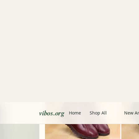
vibos.org
Home
Shop All
New Ar
Home
/
/
Damenstiefel mit orthopädischer Funkt