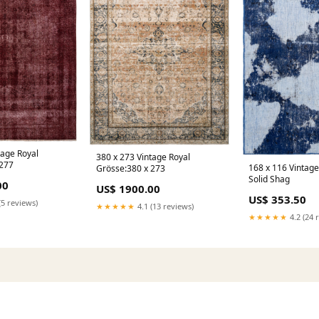
tage Royal
380 x 273 Vintage Royal
 277
168 x 116 Vintage
Grösse:380 x 273
Solid Shag
00
US$ 1900.00
US$ 353.50
(5 reviews)
★★★★★
4.1 (13 reviews)
★★★★★
4.2 (24 