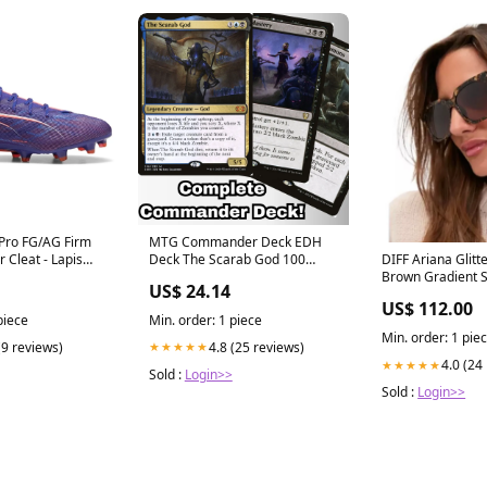
 Pro FG/AG Firm
MTG Commander Deck EDH
eat - Lapis
Deck The Scarab God 100
DIFF Ariana Glitt
 White - Sunset
Magic Cards Custom Deck
Brown Gradient 
US$ 24.14
N G2
Zombies Zombie Deck
3/4 sleeves
US$ 112.00
piece
Min. order: 1 piece
Min. order: 1 pie
(9 reviews)
4.8 (25 reviews)
★★★★★
4.0 (24
★★★★★
Sold :
Login>>
Sold :
Login>>