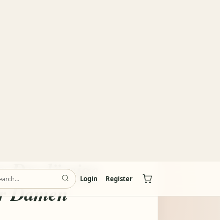
Login
Register
el mit
cher Funktion von
s Das lässige
für Damen