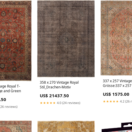
337 x 257 Vintage
358 x 270 Vintage Royal
Grösse:337 x 257
tage Royal T-
Stil_Drachen-Motiv
e and Green
US$ 1575.00
US$ 21437.50
.50
★★★★★
4.2 (26 
★★★★★
4.0 (24 reviews)
(26 reviews)