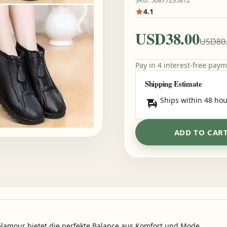
SKU: 50877235812
4.1
USD38.00
USD80
Pay in 4 interest-free pay
Shipping Estimate
Ships within 48 hou
ADD TO CAR
nGlamour bietet die perfekte Balance aus Komfort und Mode