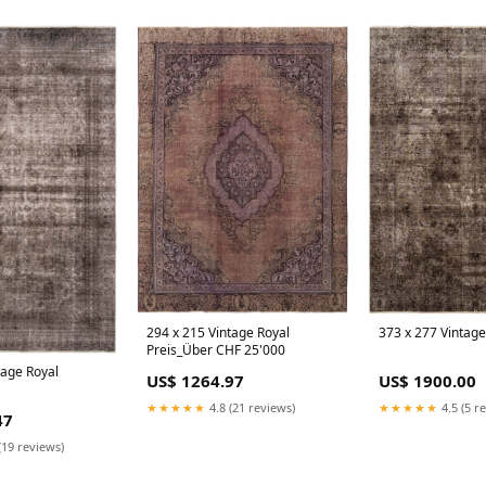
294 x 215 Vintage Royal
373 x 277 Vintage
Preis_Über CHF 25'000
tage Royal
US$ 1264.97
US$ 1900.00
★★★★★
4.8 (21 reviews)
★★★★★
4.5 (5 r
47
(19 reviews)