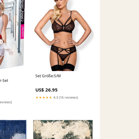
Set Größe:S/M
r-Set
US$ 26.95
★★★★★
4.3 (16 reviews)
reviews)