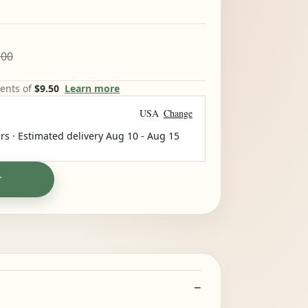
.00
ments of
$9.50
Learn more
USA
Change
rs · Estimated delivery
Aug 10
-
Aug 15
T