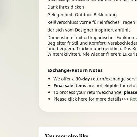
Dank ihres dicken
Gelegenheit: Outdoor-Bekleidung
Reißverschluss vorne für einfaches Tragen u
der sich vom Designer inspiriert anfühlt
Damenstiefel mit orthopädischer Funktion v
Begleiter fr Stil und Komfort! Verabschied
und bequem. Trocken und gemtlich: Das Kun
Winteraktivitten. Nie wieder frieren: Luxur
Exchange/Return Notes
We offer a
30-day
return/exchange servic
Final sale items
are not eligible for ret
To process your return/exchange,
please
Please click here for more details>>>
Ret
You may also like