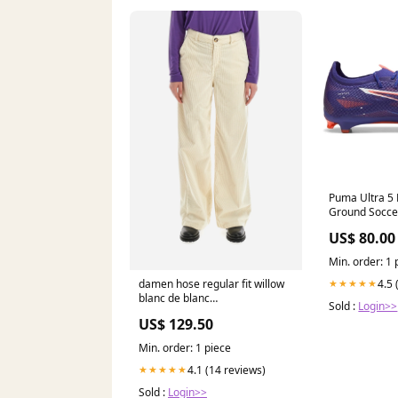
Puma Ultra 5
Ground Soccer Cl
Lazuli - Puma
US$ 80.00
Glow SECTIO
Min. order: 1 
4.5 
damen hose regular fit willow
★★★★★
blanc de blanc
Sold :
Login>>
wwt011cr02500007 White
US$ 129.50
Pepper
Min. order: 1 piece
4.1 (14 reviews)
★★★★★
Sold :
Login>>