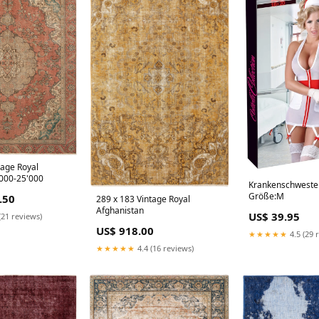
tage Royal
'000-25'000
Krankenschweste
Größe:M
.50
289 x 183 Vintage Royal
Afghanistan
US$ 39.95
(21 reviews)
US$ 918.00
★★★★★
4.5 (29 
★★★★★
4.4 (16 reviews)