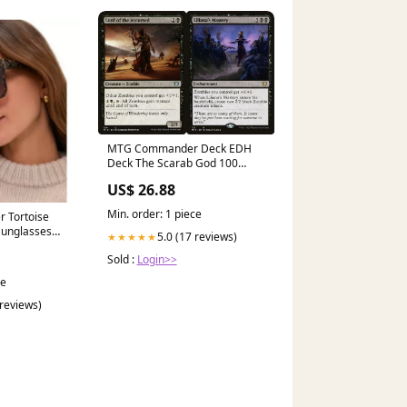
MTG Commander Deck EDH
Deck The Scarab God 100
Magic Cards Custom Deck –
US$ 26.88
Moonveil Games
Min. order: 1 piece
er Tortoise
Sunglasses
5.0 (17 reviews)
★★★★★
Sold :
Login>>
ce
 reviews)