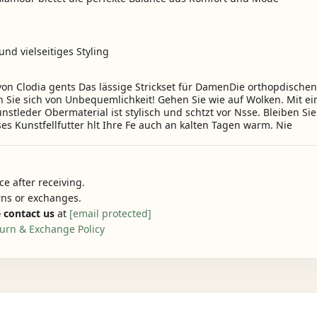
nd vielseitiges Styling
on Clodia gents Das lässige Strickset für DamenDie orthopdischen 
en Sie sich von Unbequemlichkeit! Gehen Sie wie auf Wolken. Mit ei
stleder Obermaterial ist stylisch und schtzt vor Nsse. Bleiben S
ises Kunstfellfutter hlt Ihre Fe auch an kalten Tagen warm. Nie
e after receiving.
urns or exchanges.
 contact us
at
[email protected]
urn & Exchange Policy